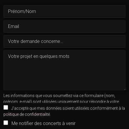
Les informations que vous soumettez via ce formulaire (nom,
prénom, e-mail) sont utilisées uniquement pour répondre à votre
demande. Elles ne seront pas partagées avec des tiers sans votre
J'accepte que mes données soient utilisées conformément à la
consentement. Vous pouvez exercer vos droits d'accès, de
politique de confidentialité
.
rectification ou de suppression de vos données en nous contactant
Me notifier des concerts à venir
à
contact@frederic-amiot.com
. Pour plus d'informations,