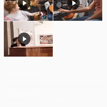
Ils en parlent
«
Annecy d'antan revit grâce à l'intelligence artificielle
» - Le Messager
«
» - le5f
Conférence de presse