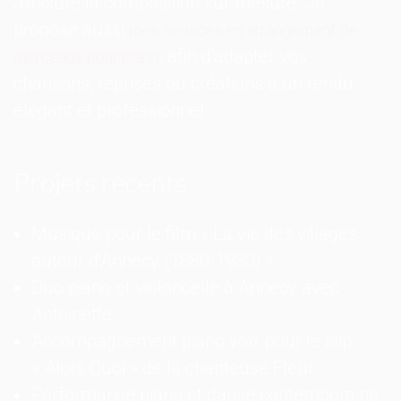
J'assure la composition sur mesure. Je
propose aussi
mes services en arrangement de
, afin d'adapter vos
morceaux pour piano
chansons, reprises ou créations à un rendu
élégant et professionnel.
Projets récents
Musique pour le film « La vie des villages
autour d'Annecy (1880-1930) »
Duo piano et violoncelle à Annecy avec
Antoinette
Accompagnement piano voix pour le clip
« Alors Quoi » de la chanteuse Fleur
Performance piano et danse contemporaine