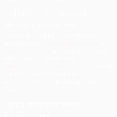
collaborations variées
Musiciens et chanteurs
Accompagnement piano voix, duos avec
instrumentistes,
ou
arrangements personnalisés
: le piano s'adapte à chaque
concerts intimistes
univers musical. Je peux aussi
créer des
, concevoir
playbacks adaptés à vos enregistrements
des accompagnements à partir de vos
maquettes ou fournir des backing tracks prêts
à l'emploi.
Danse, théâtre et poésie
La musique au piano peut sublimer une