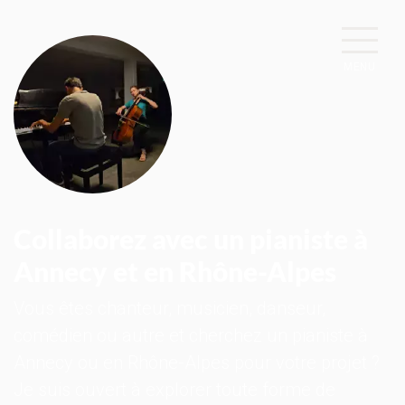
MENU
Collaborez avec un pianiste à
Annecy et en Rhône-Alpes
Vous êtes chanteur, musicien, danseur,
comédien ou autre et cherchez un pianiste à
Annecy ou en Rhône-Alpes pour votre projet ?
Je suis ouvert à explorer toute forme de