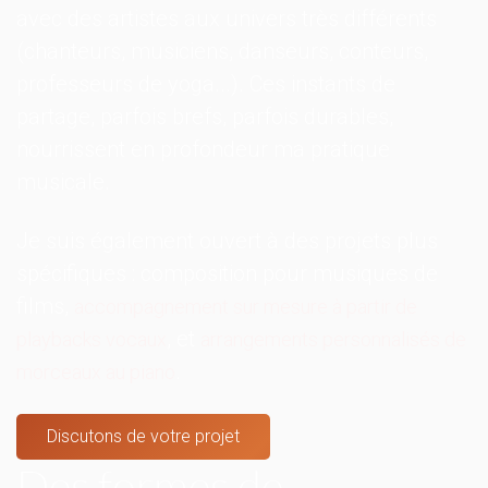
avec des artistes aux univers très différents
(chanteurs, musiciens, danseurs, conteurs,
professeurs de yoga...). Ces instants de
partage, parfois brefs, parfois durables,
nourrissent en profondeur ma pratique
musicale.
Je suis également ouvert à des projets plus
spécifiques : composition pour musiques de
films,
accompagnement sur mesure à partir de
, et
playbacks vocaux
arrangements personnalisés de
.
morceaux au piano
Discutons de votre projet
Des formes de