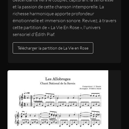
et la passion de cette chanson intemporelle. La
richesse harmonique apporte profondeur
émotionnelle et immersion sonore. Revivez, à travers
cette partition de « La Vie En Rose », l'univers
sensoriel d'Édith Piaf.
Télécharger la partition de La Vie en Rose