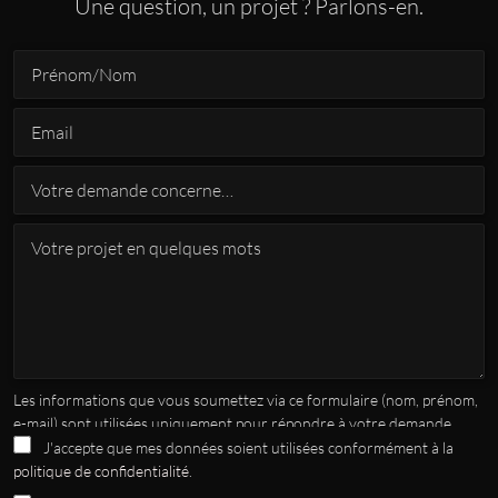
Une question, un projet ? Parlons-en.
Les informations que vous soumettez via ce formulaire (nom, prénom,
e-mail) sont utilisées uniquement pour répondre à votre demande.
Elles ne seront pas partagées avec des tiers sans votre consentement.
J'accepte que mes données soient utilisées conformément à la
Vous pouvez exercer vos droits d'accès, de rectification ou de
politique de confidentialité
.
suppression de vos données en nous contactant à
contact@frederic-