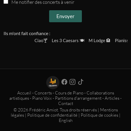
Me notifier des concerts à venir
amiot.com
. Pour plus d'informations, consultez notre
Politique de
confidentialité
.
Envoyer
Ils m'ont fait confiance :
Ciao🍸
Les 3 Caesars 🍽️
M Lodge 🏨
Pianissimo
Accueil
-
Concerts
-
Cours de Piano
-
Collaborations
artistiques
-
Piano Voix
-
Partitions d'arrangement
-
Articles
-
Contact
© 2026 Frédéric Amiot. Tous droits réservés |
Mentions
légales
|
Politique de confidentialité
|
Politique de cookies
|
English