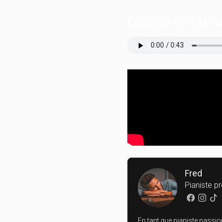
Écoutez un extra
Fred
Pianiste p
En tant que pianiste passion