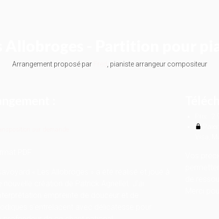
s Allobroges - Partition pour pi
Arrangement proposé par
Fred
, pianiste arrangeur compositeur
rangement :
Téléch
Prix : 2.
Paiem
ansposition sur demande
Visa, M
ormat PDF
Vos préci
permetten
voyard « Les Allobroges » a été réalisé et joué à
de ressou
e nouvelle création de Patrick Agnellet. J'ai
Merci pour
nterprétation empreinte de douceur et de
mélodiques s'entrelacent avec délicatesse pour
la profondeur de ce chant national.