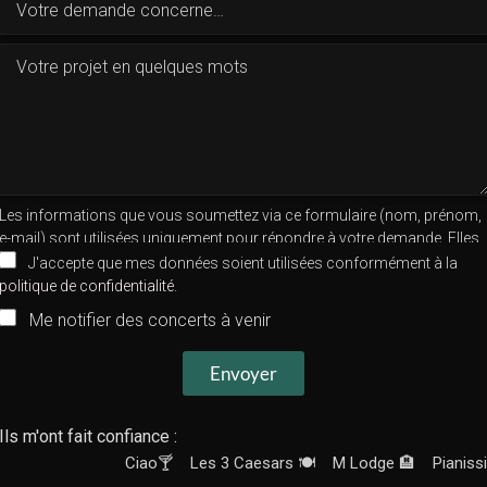
Les informations que vous soumettez via ce formulaire (nom, prénom,
e-mail) sont utilisées uniquement pour répondre à votre demande. Elles
ne seront pas partagées avec des tiers sans votre consentement. Vous
J'accepte que mes données soient utilisées conformément à la
pouvez exercer vos droits d'accès, de rectification ou de suppression
politique de confidentialité
.
de vos données en nous contactant à
contact@frederic-amiot.com
.
Me notifier des concerts à venir
Pour plus d'informations, consultez notre
Politique de confidentialité
.
Envoyer
Ils m'ont fait confiance :
Ciao🍸
Les 3 Caesars 🍽️
M Lodge 🏨
Pianissimo 