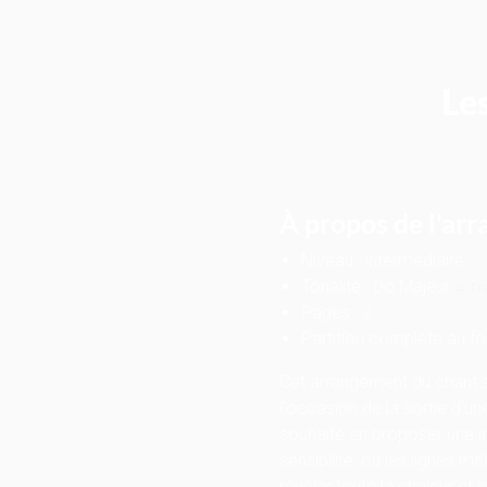
Le
À propos de l'ar
Niveau : intermédiaire
Tonalité : Do Majeur
➭ Tr
Pages : 2
Partition complète au f
Cet arrangement du chant sa
l'occasion de la sortie d'un
souhaité en proposer une i
sensibilité, où les lignes 
révéler toute la chaleur et 