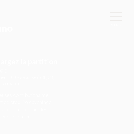
ano
MENU
argez la partition
99 €
ent 100% sécurisé (SSL, CB,
astercard)
euses contributions me
t de produire davantage
rces pour les pianistes.
 votre soutien !