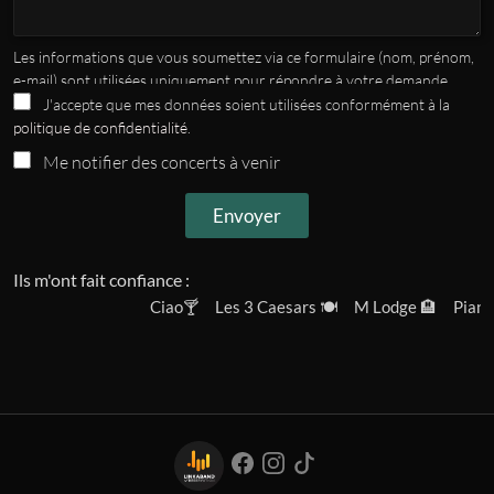
Les informations que vous soumettez via ce formulaire (nom, prénom,
e-mail) sont utilisées uniquement pour répondre à votre demande.
Elles ne seront pas partagées avec des tiers sans votre consentement.
J'accepte que mes données soient utilisées conformément à la
Vous pouvez exercer vos droits d'accès, de rectification ou de
politique de confidentialité
.
suppression de vos données en nous contactant à
contact@frederic-
Me notifier des concerts à venir
amiot.com
. Pour plus d'informations, consultez notre
Politique de
confidentialité
.
Envoyer
Ils m'ont fait confiance :
Ciao🍸
Les 3 Caesars 🍽️
M Lodge 🏨
Pianis