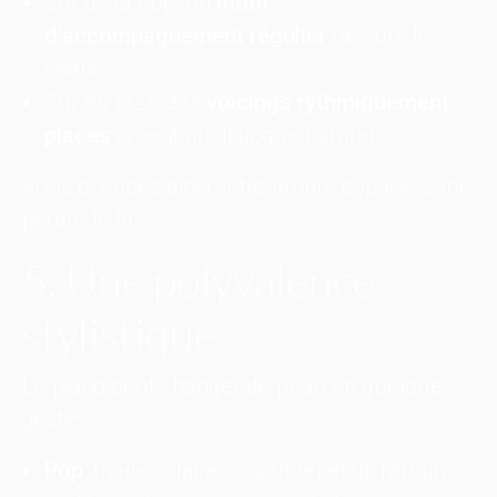
Sur de la Pop, un
motif
d'accompagnement régulier
rassure le
chant.
Sur du jazz, des
voicings rythmiquement
placés
créent un dialogue naturel.
Vous occupez ainsi votre propre espace, sans
perdre le fil.
5. Une polyvalence
stylistique
Le piano peut changer de peau en quelques
gestes.
Pop
, triades claires, motif répétitif, refrain