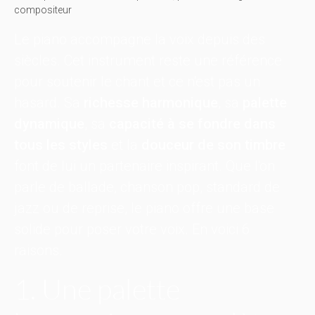
compositeur
Le piano accompagne la voix depuis des
siècles. Cet instrument reste une référence
pour soutenir le chant et ce n'est pas un
hasard. Sa
richesse harmonique
, sa
palette
dynamique
, sa
capacité à se fondre dans
tous les styles
et la
douceur de son timbre
font de lui un partenaire inspirant. Que l'on
parle de ballade, chanson pop, standard de
jazz ou de reprise, le piano offre une base
solide pour poser votre voix. En voici 6
raisons.
1. Une palette