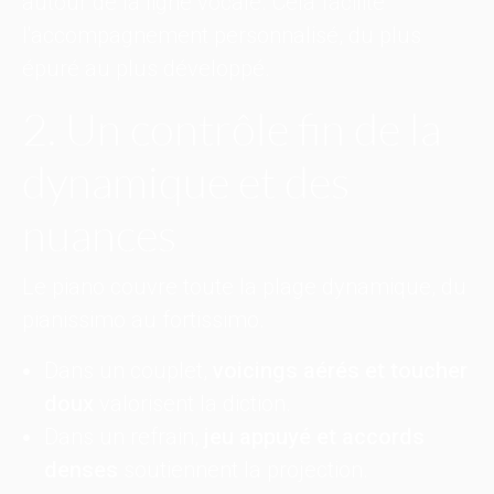
autour de la ligne vocale. Cela facilite
l'accompagnement personnalisé, du plus
épuré au plus développé.
2. Un contrôle fin de la
dynamique et des
nuances
Le piano couvre toute la plage dynamique, du
pianissimo au fortissimo.
Dans un couplet,
voicings aérés et toucher
doux
valorisent la diction.
Dans un refrain,
jeu appuyé et accords
denses
soutiennent la projection.