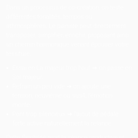
Dans un processus de co-création, on teste
différentes tonalités, tempos ou
athmosphères. Le pianiste peut directement
transposer, simplifier, enrichir, proposant ainsi
un chemin harmonique venant épouser votre
tessiture.
Essai en La majeur trop haut ➔ on passe en
Sol majeur.
Refrain un peu vide ➔ on ajoute une
tension, neuvième ou sus4, l'émotion
monte.
Pont trop silencieux ➔ l'ajout de pédale
forte active naturellement la relance.
Cette flexibilité rend la séance productive et