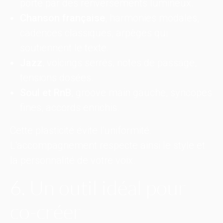
porté par des renversements lumineux.
Chanson française
, harmonies modales,
cadences classiques, arpèges qui
soutiennent le texte.
Jazz
, voicings serrés, notes de passage,
tensions dosées.
Soul et RnB
, groove main gauche, syncopes
fines, accords enrichis.
Cette plasticité évite l'uniformité.
L'accompagnement respecte ainsi le style et
la personnalité de votre voix.
6. Un outil idéal pour
co-créer