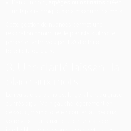
Dans un pont,
arpèges ou ostinatos
créent
un tapis rythmique sans masquer les mots.
Cette gestion de nuances permet une
respiration commune, le pianiste suit votre
phrasé et votre voix peut s'adapter à
l'élasticité du piano.
3. Une clarté laissant la
place aux mots
Le registre du piano est large, allant du grave
au très aigu. Main gauche légèrement en
dessous, main droite en soutien au dessus,
votre voix peut ainsi occuper un espace
intelligible. Les consonnes sont nettes, les