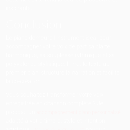
inspirante.
Conclusion
Le piano demeure l'instrument idéal pour
accompagner votre voix de part sa clarté
harmonique, sa souplesse rythmique et sa
polyvalence stylistique. Il met le texte au
premier plan, structure la narration et facilite
la co-création.
Vous souhaitez transformer votre voix
enregistrée en chanson complète ? Je
propose un
accompagnement piano personnalisé
adapté à votre timbre, style et intention
artistique.
pour un
Parlons de votre projet