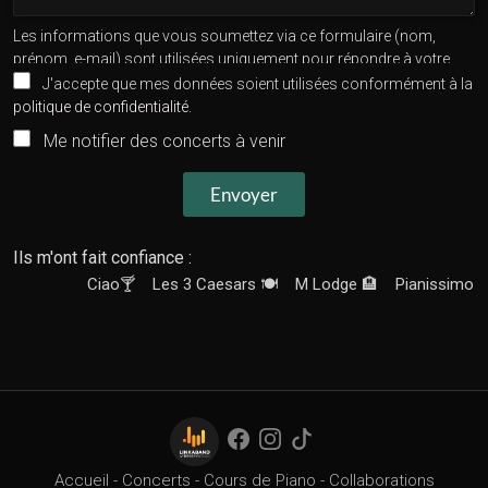
Les informations que vous soumettez via ce formulaire (nom,
prénom, e-mail) sont utilisées uniquement pour répondre à votre
demande. Elles ne seront pas partagées avec des tiers sans votre
J'accepte que mes données soient utilisées conformément à la
consentement. Vous pouvez exercer vos droits d'accès, de
politique de confidentialité
.
rectification ou de suppression de vos données en nous contactant
Me notifier des concerts à venir
à
contact@frederic-amiot.com
. Pour plus d'informations,
consultez notre
Politique de confidentialité
.
Envoyer
Ils m'ont fait confiance :
Ciao🍸
Les 3 Caesars 🍽️
M Lodge 🏨
Pianissimo 🎹
La
Accueil
-
Concerts
-
Cours de Piano
-
Collaborations