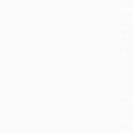
recett
feutré
d'un v
ambia
atmosp
mi-che
le bar
Les
L'élég
gastr
Dans 
resta
expéri