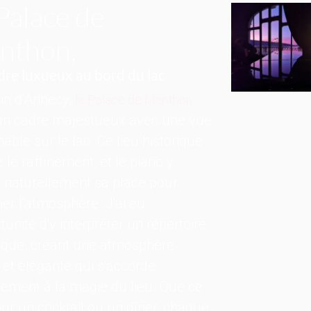
Palace de
nthon,
dre luxueux au bord du lac
in d'Annecy,
le Palace de Menthon
 un cadre majestueux avec une vue
able sur le lac. Ce lieu historique
e le raffinement, et le piano y
 naturellement sa place pour
er l'atmosphère. J'ai eu
rtunité d'y interpréter un répertoire
ique, créant une atmosphère
et élégante qui s'accorde
tement à la magie du lieu. Que ce
our un cocktail ou un dîner, chaque