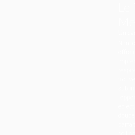
Le 
Me
Un ca
Non lo
offre
impren
respir
trouve
sublim
l'oppo
éclect
douce 
parfai
soit p