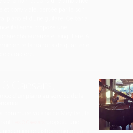
e de la nonna, dans une ambiance
e et conviviale, bercée par le son
rai piano et d'une guitare. Ce bar à
nce italienne propose une
hère chaleureuse et singulière, à
min entre la trattoria de quartier et
 de caractère.
 3 Caesars,
ance d'un piano au service de la
onomie
la commune voisine de Meythet, le
urant
propose une
Les 3 Caesars
ence culinaire bistronomique dans