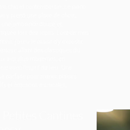
re chic et contemporain. Le piano
e y prend une place de choix,
t une ambiance douce et
tiquée lors des repas. Lors de mes
ions, j'ai eu le plaisir d'y exposer
ertoire allant des classiques du
ux airs plus modernes, en
ie avec l'esprit du lieu. Une
e parfaite pour marier plaisirs
ifs et émotions musicales.
 Petites Cantines
necy,