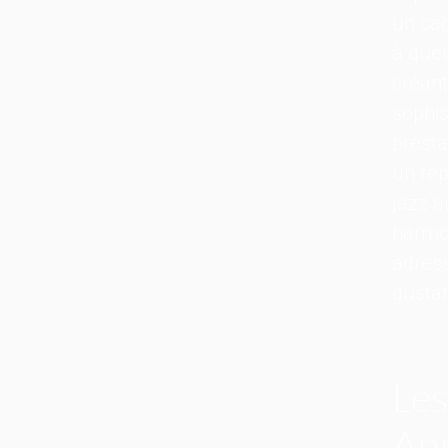
un cad
à queu
créan
sophis
prestat
un rép
jazz a
harmon
adress
gustat
Les
An