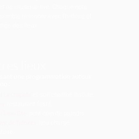
et de musique live. Chaque note
semble résonner avec l'histoire et
stige des lieux.
res lieux
sant une programmation autour
no :
et son charme insolite.
l La Chapelle
, restaurant festif.
ba
, petit coin de paradis.
l Beau Site
, lieu chargé
ye de Talloires
stoire.