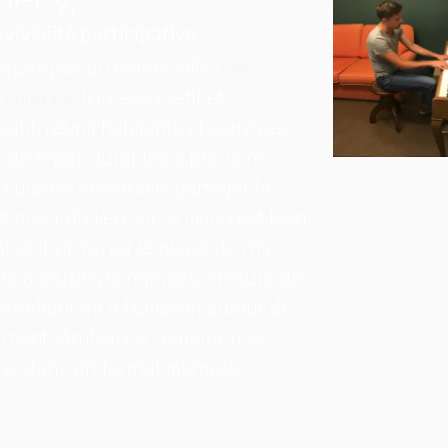
vivialité participative
ques pas du centre ville,
Les
, lieu associatif et
 Cantines
ipatif, réunit habitants et convives
 de repas durables à prix libre.
, cuisiner ensemble, partager la
t créer du lien. Ici, le piano est bien
 et il vit, j'ai eu le plaisir de m'y
re à plusieurs reprises, entouré de
es chantant à l'unisson autour de
trument. Ambiance chaleureuse
ie, dans un format intimiste.