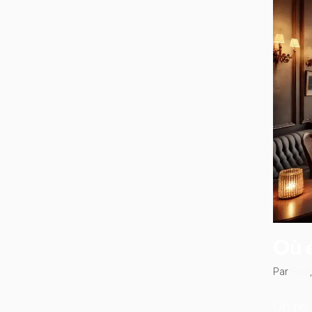
Où 
Par
Fred
On ne 