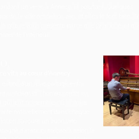
ndant un verre à Annecy. Et pourtant. Quelques
s de la ville ont fait ce pari, et elles le font bien. C
-là que je vous présente parce que j'y ai joué, et qu
nais de l'intérieur.
o,
lce vita au cœur d'Annecy
est né d'un rêve partagé entre
o
amis, Adam et Thomas : créer un
t qui leur ressemble, où la dolce
'invite naturellement dans chaque
. Ici, on savoure un buon vino
agné d'arancini préparés selon la