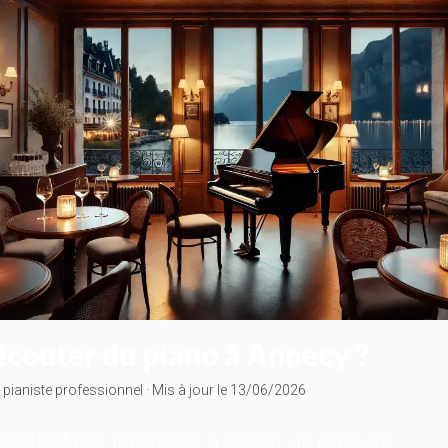
écouter du piano à Annecy ?
, pianiste professionnel · Mis à jour le 13/06/2026
s'attend pas forcément à croiser un piano en