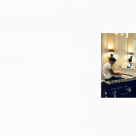
t y devient magique.
mpérial Palace,
cène pour les amateurs de jazz
, célèbre hôtel situé sur
ial Palace
ves du lac d'Annecy, est bien connu
ses événements et ses soirées
les. Lors des jam sessions
lles j'ai participé, la communion
musiciens et public ont créé une
ie unique. À la fois grandiose et
ial, L'Impérial Palace est une
ble référence pour les amateurs de