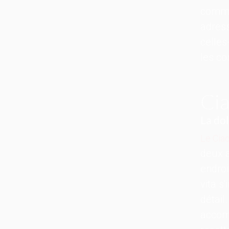
comma
adresse
celles
les con
Cia
La do
Le Cia
deux 
endroi
vita s
détail
accomp