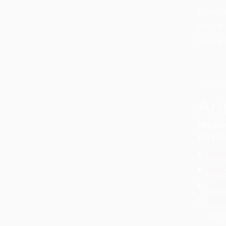
piano 
jouée 
le pre
Aut
propo
du pia
Hôte
Mel
Hôte
Abba
d'hi