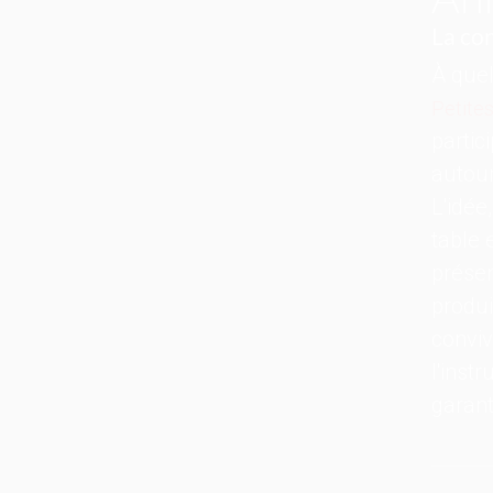
La con
À quel
Petites
partic
autour
L'idée
table e
présent
produi
conviv
l'ins
garant