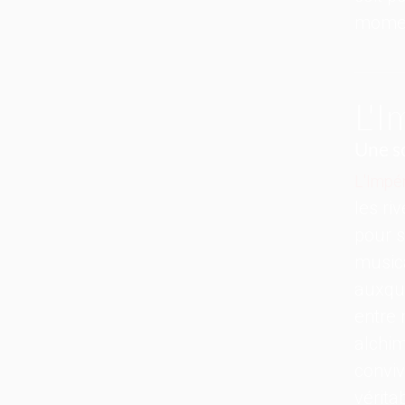
momen
L'I
Une s
L'Impér
les ri
pour 
musica
auxque
entre 
alchim
conviv
vérita