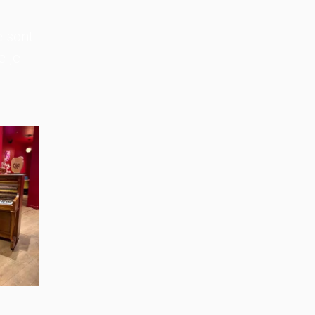
e sont
e je